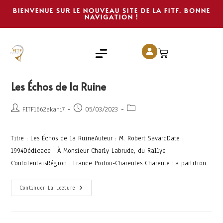
BIENVENUE SUR LE NOUVEAU SITE DE LA FITF. BONNE
NAVIGATION !
Les Échos de la Ruine
FITF1662akahi7
05/03/2023
Titre : Les Échos de la RuineAuteur : M. Robert SavardDate :
1994Dédicace : À Monsieur Charly Labrude, du Rallye
ConfolentaisRégion : France Poitou-Charentes Charente La partition
Continuer La Lecture