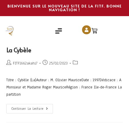
BIENVENUE SUR LE NOUVEAU SITE DE LA FITF. BONNE
NAVIGATION !
La Cybèle
FITF1662akahi7
25/02/2023
Titre : Cybèle (La)Auteur : M. Olivier MauriceDate : 1997Dédicace : A
Monsieur et Madame Roger MauriceRégion : France Ile-de-France La
partition
Continuer La Lecture