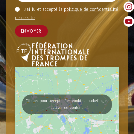
J'ai lu et accepté la
politique de confidentialité
de ce site
ENVOYER
FÉDÉRATION
INTERNATIONALE
DES TROMPES DE
FRANCE
Cliquez pour accepter les cookies marketing et
activer ce contenu