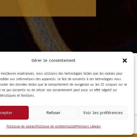
Gérer le consentement
LIENS UTILES
Foire aux questions
s meilleures expériences, nous utilisons des technologies telles que les cookies pour
Conditions Générales de
accéder aux informations des appareils. Le fait de consentir à ces technologies nous
Vente
traiter des données telles que le comportement de navigation ou les ID uniques sur ce
Mentions Légales
de ne pas consentir ou de retirer son consentement peut avoir un effet négatif sur
Politique de
ctéristiques et fonctions.
Confidentialité
cepter
Refuser
Voir les préférences
Politique de cookies
Politique de confidentialité
Mentions Légales
WEB