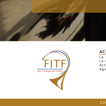
AC
La
La 
Act
Ag
CO