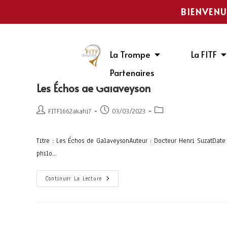
BIENVENU
La Trompe
La FITF
Partenaires
Les Échos de Galaveyson
FITF1662akahi7
03/03/2023
Titre : Les Échos de GalaveysonAuteur : Docteur Henri SuzatDate
philo…
Continuer La Lecture