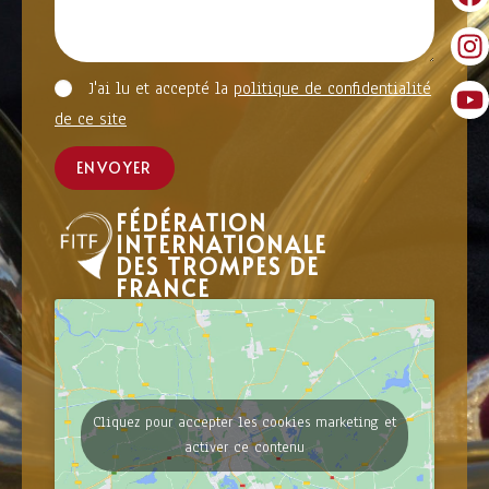
J'ai lu et accepté la
politique de confidentialité
de ce site
ENVOYER
FÉDÉRATION
INTERNATIONALE
DES TROMPES DE
FRANCE
Cliquez pour accepter les cookies marketing et
activer ce contenu