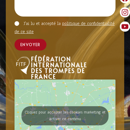
J'ai lu et accepté la
politique de confidentialité
de ce site
ENVOYER
FÉDÉRATION
INTERNATIONALE
DES TROMPES DE
FRANCE
Cliquez pour accepter les cookies marketing et
activer ce contenu