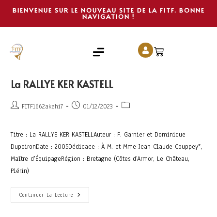
BIENVENUE SUR LE NOUVEAU SITE DE LA FITF. BONNE
NAVIGATION !
La RALLYE KER KASTELL
FITF1662akahi7
01/12/2023
Titre : La RALLYE KER KASTELLAuteur : F. Garnier et Dominique
DupoironDate : 2005Dédicace : À M. et Mme Jean-Claude Couppey*,
Maître d'ÉquipageRégion : Bretagne (Côtes d'Armor, Le Château,
Plérin)
Continuer La Lecture