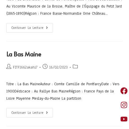
Au Vicomte Maurice de la Broise, Maître de l'Équipage du Petit Jard
(1865-1890)Région : France Basse-Normandie Orne Château…
Continuer La Lecture
La Bas Maine
FITF1662akahi7
16/02/2023
Titre : La Bas MaineAuteur : Comte Camille de PontfarcyDate : Vers
1900Dédicace : Au Rallye Bas MaineRégion : France Pays de la
Loire Mayenne Meslay-du-Maine La partition
Continuer La Lecture