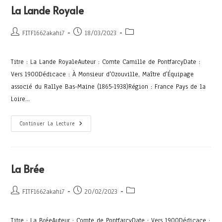
La Lande Royale
FITF1662akahi7
18/03/2023
Titre : La Lande RoyaleAuteur : Comte Camille de PontfarcyDate :
Vers 1900Dédicace : À Monsieur d'Ozouville, Maître d'Équipage
associé du Rallye Bas-Maine (1865-1938)Région : France Pays de la
Loire…
Continuer La Lecture
La Brée
FITF1662akahi7
20/02/2023
Titre : La BréeAuteur : Comte de PontfarcyDate : Vers 1900Dédicace :