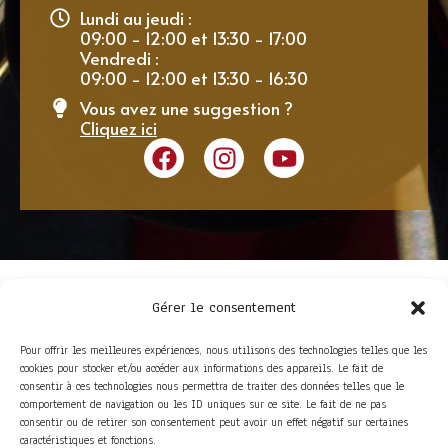
Lundi au jeudi :
09:00 - 12:00 et 13:30 - 17:00
Vendredi :
09:00 - 12:00 et 13:30 - 16:30
Vous avez une suggestion ?
Cliquez ici
Gérer le consentement
Pour offrir les meilleures expériences, nous utilisons des technologies telles que les
cookies pour stocker et/ou accéder aux informations des appareils. Le fait de
consentir à ces technologies nous permettra de traiter des données telles que le
comportement de navigation ou les ID uniques sur ce site. Le fait de ne pas
consentir ou de retirer son consentement peut avoir un effet négatif sur certaines
ACCÈS RAPIDE
caractéristiques et fonctions.