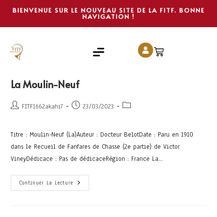
BIENVENUE SUR LE NOUVEAU SITE DE LA FITF. BONNE
NAVIGATION !
La Moulin-Neuf
FITF1662akahi7
23/03/2023
Titre : Moulin-Neuf (La)Auteur : Docteur BelotDate : Paru en 1910
dans le Recueil de Fanfares de Chasse (2e partie) de Victor
VineyDédicace : Pas de dédicaceRégion : France La…
Continuer La Lecture