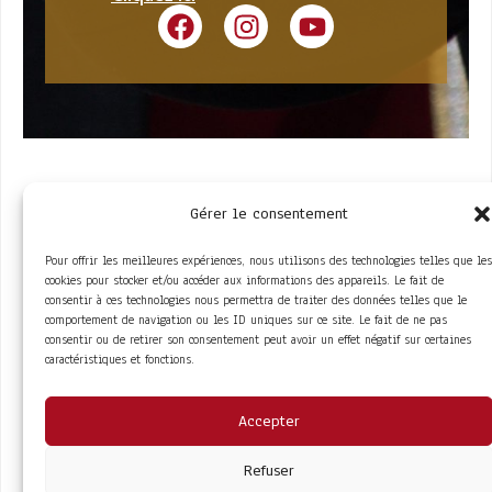
Gérer le consentement
Pour offrir les meilleures expériences, nous utilisons des technologies telles que les
cookies pour stocker et/ou accéder aux informations des appareils. Le fait de
consentir à ces technologies nous permettra de traiter des données telles que le
comportement de navigation ou les ID uniques sur ce site. Le fait de ne pas
ACCÈS RAPIDE
consentir ou de retirer son consentement peut avoir un effet négatif sur certaines
La Trompe
Partenaires
caractéristiques et fonctions.
La FITF
Adhérer
Actualités
Boutique
Agenda
Espace adhérent
LIENS UTILES
Accepter
Foire aux questions
Conditions Générales de Vente
Mentions Légales
Refuser
Politique de Confidentialité