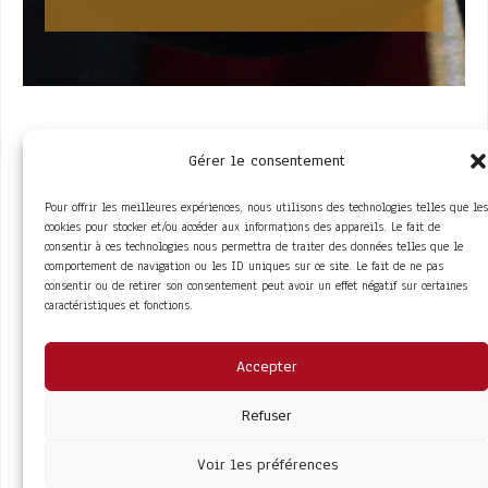
Gérer le consentement
Pour offrir les meilleures expériences, nous utilisons des technologies telles que les
cookies pour stocker et/ou accéder aux informations des appareils. Le fait de
consentir à ces technologies nous permettra de traiter des données telles que le
comportement de navigation ou les ID uniques sur ce site. Le fait de ne pas
ACCÈS RAPIDE
consentir ou de retirer son consentement peut avoir un effet négatif sur certaines
La Trompe
Partenaires
caractéristiques et fonctions.
La FITF
Adhérer
Actualités
Boutique
Agenda
Espace adhérent
LIENS UTILES
Accepter
Foire aux questions
Conditions Générales de Vente
Mentions Légales
Refuser
Politique de Confidentialité
Voir les préférences