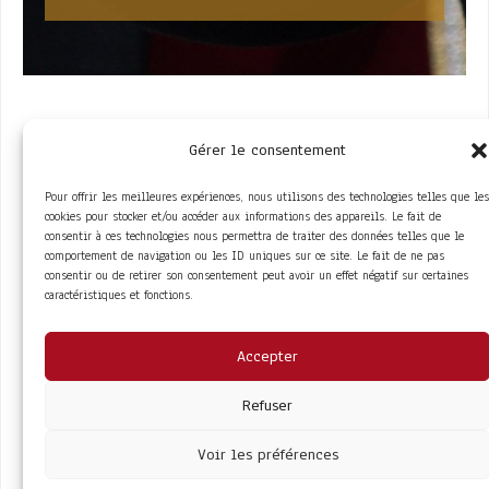
Gérer le consentement
Pour offrir les meilleures expériences, nous utilisons des technologies telles que les
cookies pour stocker et/ou accéder aux informations des appareils. Le fait de
consentir à ces technologies nous permettra de traiter des données telles que le
comportement de navigation ou les ID uniques sur ce site. Le fait de ne pas
ACCÈS RAPIDE
consentir ou de retirer son consentement peut avoir un effet négatif sur certaines
La Trompe
Partenaires
caractéristiques et fonctions.
La FITF
Adhérer
Actualités
Boutique
Agenda
Espace adhérent
LIENS UTILES
Accepter
Foire aux questions
Conditions Générales de Vente
Mentions Légales
Refuser
Politique de Confidentialité
Voir les préférences
COPYRIGHT© 2026 - SITE DÉVELOPPÉ PAR
MA