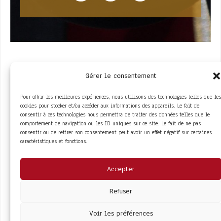
Gérer le consentement
Pour offrir les meilleures expériences, nous utilisons des technologies telles que les
cookies pour stocker et/ou accéder aux informations des appareils. Le fait de
consentir à ces technologies nous permettra de traiter des données telles que le
comportement de navigation ou les ID uniques sur ce site. Le fait de ne pas
ACCÈS RAPIDE
consentir ou de retirer son consentement peut avoir un effet négatif sur certaines
La Trompe
Partenaires
caractéristiques et fonctions.
La FITF
Adhérer
Actualités
Boutique
Agenda
Espace adhérent
LIENS UTILES
Accepter
Foire aux questions
Conditions Générales de Vente
Mentions Légales
Refuser
Politique de Confidentialité
Voir les préférences