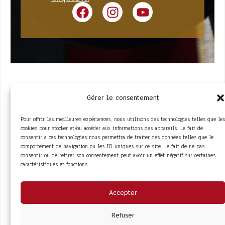
Gérer le consentement
Pour offrir les meilleures expériences, nous utilisons des technologies telles que les
cookies pour stocker et/ou accéder aux informations des appareils. Le fait de
consentir à ces technologies nous permettra de traiter des données telles que le
comportement de navigation ou les ID uniques sur ce site. Le fait de ne pas
ACCÈS RAPIDE
consentir ou de retirer son consentement peut avoir un effet négatif sur certaines
La Trompe
Partenaires
caractéristiques et fonctions.
La FITF
Adhérer
Actualités
Boutique
Agenda
Espace adhérent
LIENS UTILES
Accepter
Foire aux questions
Conditions Générales de Vente
Mentions Légales
Refuser
Politique de Confidentialité