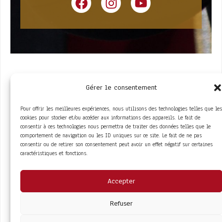
Gérer le consentement
Pour offrir les meilleures expériences, nous utilisons des technologies telles que les
cookies pour stocker et/ou accéder aux informations des appareils. Le fait de
consentir à ces technologies nous permettra de traiter des données telles que le
comportement de navigation ou les ID uniques sur ce site. Le fait de ne pas
ACCÈS RAPIDE
consentir ou de retirer son consentement peut avoir un effet négatif sur certaines
La Trompe
Partenaires
caractéristiques et fonctions.
La FITF
Adhérer
Actualités
Boutique
Agenda
Espace adhérent
LIENS UTILES
Accepter
Foire aux questions
Conditions Générales de Vente
Mentions Légales
Refuser
Politique de Confidentialité