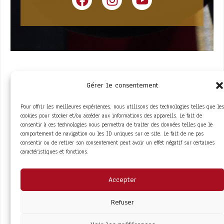
Gérer le consentement
Pour offrir les meilleures expériences, nous utilisons des technologies telles que les
cookies pour stocker et/ou accéder aux informations des appareils. Le fait de
consentir à ces technologies nous permettra de traiter des données telles que le
comportement de navigation ou les ID uniques sur ce site. Le fait de ne pas
ACCÈS RAPIDE
consentir ou de retirer son consentement peut avoir un effet négatif sur certaines
La Trompe
Partenaires
caractéristiques et fonctions.
La FITF
Adhérer
Actualités
Boutique
Agenda
Espace adhérent
LIENS UTILES
Accepter
Foire aux questions
Conditions Générales de Vente
Mentions Légales
Refuser
Politique de Confidentialité