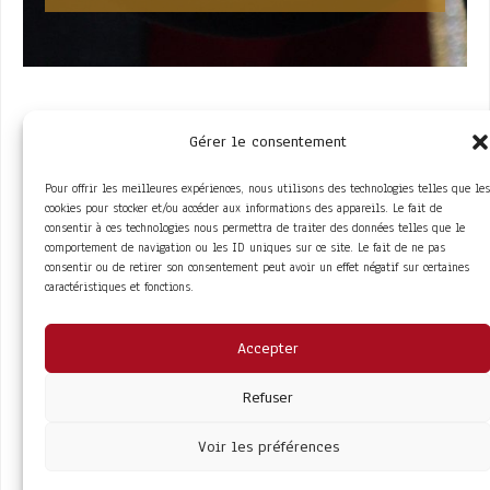
Gérer le consentement
Pour offrir les meilleures expériences, nous utilisons des technologies telles que les
cookies pour stocker et/ou accéder aux informations des appareils. Le fait de
consentir à ces technologies nous permettra de traiter des données telles que le
comportement de navigation ou les ID uniques sur ce site. Le fait de ne pas
ACCÈS RAPIDE
consentir ou de retirer son consentement peut avoir un effet négatif sur certaines
La Trompe
Partenaires
caractéristiques et fonctions.
La FITF
Adhérer
Actualités
Boutique
Agenda
Espace adhérent
LIENS UTILES
Accepter
Foire aux questions
Conditions Générales de Vente
Mentions Légales
Refuser
Politique de Confidentialité
Voir les préférences
COPYRIGHT© 2026 - SITE DÉVELOPPÉ PAR
MA
SOLOGNE WEB