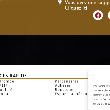
Vous avez une sugge
Cliquez ici
CÈS RAPIDE
 Trompe
Partenaires
FITF
Adhérer
Pour offrir le
ualités
Boutique
stocker et/ou 
enda
Espace adhérent
permettra de 
site. Le fait 
certaines cara