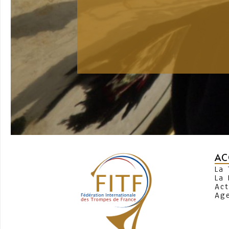
AC
La
La 
Act
Ag