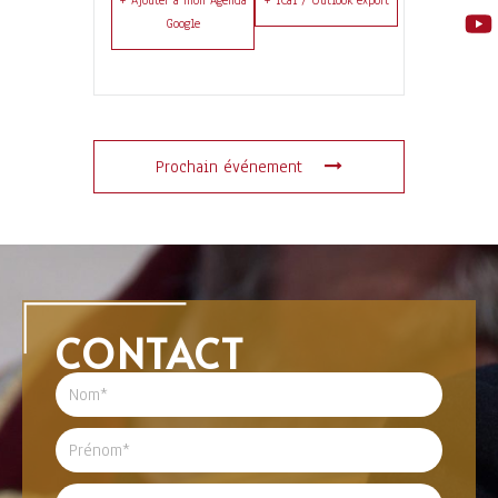
+ Ajouter à mon Agenda
+ iCal / Outlook export
Google
Prochain événement
CONTACT