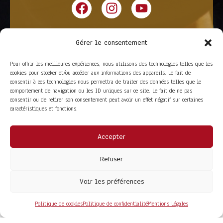
Gérer le consentement
Pour offrir les meilleures expériences, nous utilisons des technologies telles que les
cookies pour stocker et/ou accéder aux informations des appareils. Le fait de
consentir à ces technologies nous permettra de traiter des données telles que le
comportement de navigation ou les ID uniques sur ce site. Le fait de ne pas
consentir ou de retirer son consentement peut avoir un effet négatif sur certaines
caractéristiques et fonctions.
Accepter
ACCÈS RAPIDE
La Trompe
Partenaires
Refuser
La FITF
Adhérer
Actualités
Boutique
Agenda
Espace adhérent
Voir les préférences
LIENS UTILES
Foire aux questions
Conditions Générales de Vente
Politique de cookies
Politique de confidentialité
Mentions Légales
Mentions Légales
Politique de Confidentialité