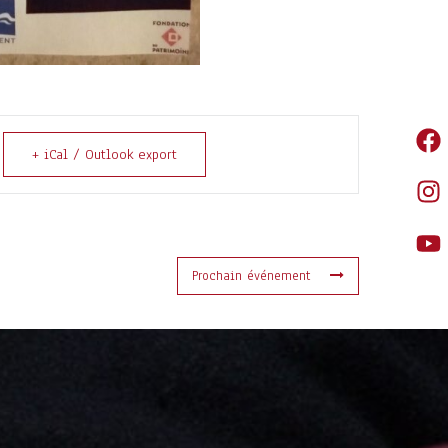
+ iCal / Outlook export
Prochain événement