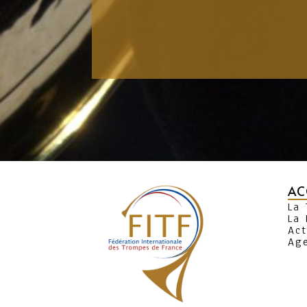
AC
La
La 
Act
Ag