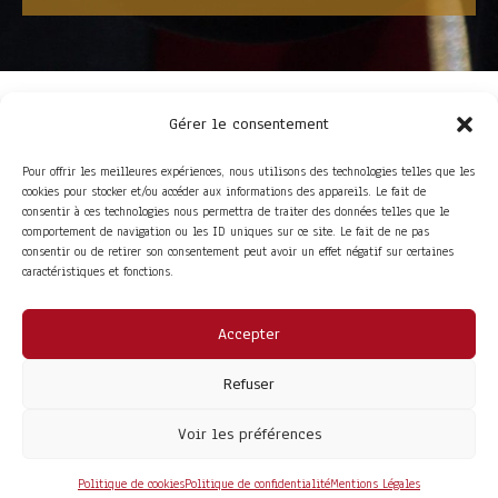
Gérer le consentement
Pour offrir les meilleures expériences, nous utilisons des technologies telles que les
cookies pour stocker et/ou accéder aux informations des appareils. Le fait de
consentir à ces technologies nous permettra de traiter des données telles que le
comportement de navigation ou les ID uniques sur ce site. Le fait de ne pas
consentir ou de retirer son consentement peut avoir un effet négatif sur certaines
ACCÈS RAPIDE
caractéristiques et fonctions.
La Trompe
Partenaires
La FITF
Adhérer
Actualités
Boutique
Agenda
Espace adhérent
Accepter
LIENS UTILES
Foire aux questions
Refuser
Conditions Générales de Vente
Mentions Légales
Politique de Confidentialité
Voir les préférences
COPYRIGHT© 2026 - SITE DÉVELOPPÉ PAR
MA SOLOGNE
Politique de cookies
Politique de confidentialité
Mentions Légales
WEB