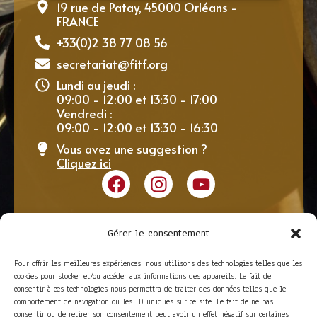
19 rue de Patay, 45000 Orléans -
FRANCE
+33(0)2 38 77 08 56
secretariat@fitf.org
Lundi au jeudi :
09:00 - 12:00 et 13:30 - 17:00
Vendredi :
09:00 - 12:00 et 13:30 - 16:30
Vous avez une suggestion ?
Cliquez ici
Gérer le consentement
Pour offrir les meilleures expériences, nous utilisons des technologies telles que les
cookies pour stocker et/ou accéder aux informations des appareils. Le fait de
consentir à ces technologies nous permettra de traiter des données telles que le
comportement de navigation ou les ID uniques sur ce site. Le fait de ne pas
consentir ou de retirer son consentement peut avoir un effet négatif sur certaines