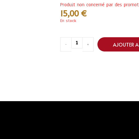
Produit non concerné par des promot
15,00
€
En stock
AJOUTER A
-
+