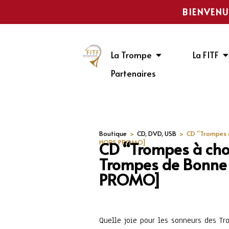
BIENVENU
La Trompe
La FITF
Partenaires
Boutique
>
CD, DVD, USB
>
CD “Trompes 
HORS PROMO]
CD “Trompes à chœ
Trompes de Bonne
PROMO]
Quelle joie pour les sonneurs des T