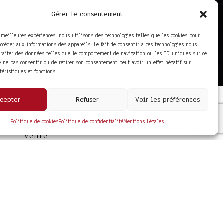
Gérer le consentement
s meilleures expériences, nous utilisons des technologies telles que les cookies pour
accéder aux informations des appareils. Le fait de consentir à ces technologies nous
traiter des données telles que le comportement de navigation ou les ID uniques sur ce
de ne pas consentir ou de retirer son consentement peut avoir un effet négatif sur
ctéristiques et fonctions.
cepter
Refuser
Voir les préférences
LIENS UTILES
Foire aux questions
Politique de cookies
Politique de confidentialité
Mentions Légales
Conditions Générales de
Vente
Mentions Légales
Politique de
Confidentialité
WEB