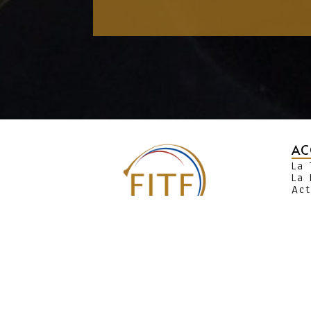
AC
La
La 
Act
Ag
CO