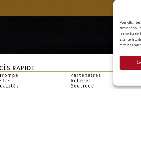
Pour offrir le
stocker et/ou 
permettra de 
site. Le fait 
certaines cara
Ac
CÈS RAPIDE
 Trompe
Partenaires
FITF
Adhérer
ualités
Boutique
enda
Espace adhérent
PYRIGHT© 2026 - SITE DÉVELOPPÉ PAR
MA SOLOGNE 