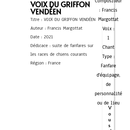
Compositeur
VOIX DU GRIFFON
VENDÉEN
:
Francis
Margottat
Titre : VOIX DU GRIFFON VENDÉEN
Auteur : Francis Margottat
Voix :
Date : 2021
1
Dédicace : suite de fanfares sur
Chant
les races de chiens courants
Type :
Région : France
Fanfare
d'équipage,
de
personnalité
ou de lieu
V
o
u
s