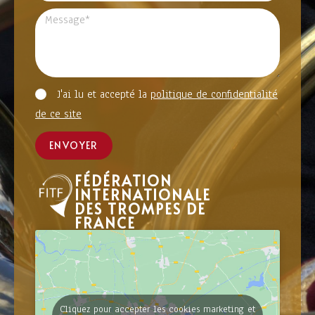
J'ai lu et accepté la
politique de confidentialité
de ce site
ENVOYER
FÉDÉRATION
INTERNATIONALE
DES TROMPES DE
FRANCE
Cliquez pour accepter les cookies marketing et