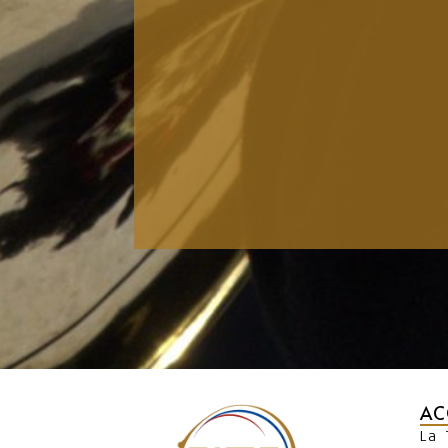
AC
La