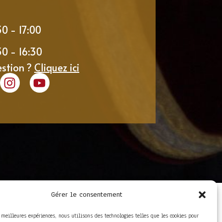
30 - 17:00
30 - 16:30
estion ?
Cliquez ici
Gérer le consentement
LIENS UTILES
Foire aux questions
s meilleures expériences, nous utilisons des technologies telles que les cookies pour