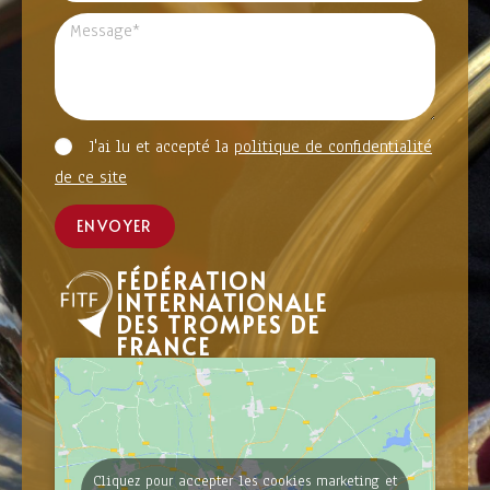
J'ai lu et accepté la
politique de confidentialité
de ce site
ENVOYER
FÉDÉRATION
INTERNATIONALE
DES TROMPES DE
FRANCE
Cliquez pour accepter les cookies marketing et