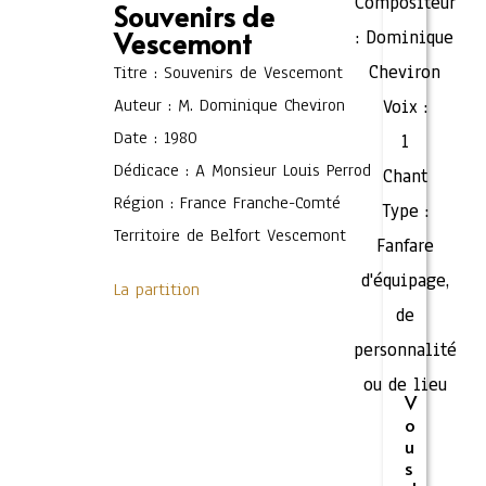
Compositeur
Souvenirs de
Vescemont
:
Dominique
Cheviron
Titre : Souvenirs de Vescemont
Auteur : M. Dominique Cheviron
Voix :
Date : 1980
1
Dédicace : A Monsieur Louis Perrod
Chant
Région : France Franche-Comté
Type :
Territoire de Belfort Vescemont
Fanfare
d'équipage,
La partition
de
personnalité
ou de lieu
V
o
u
s