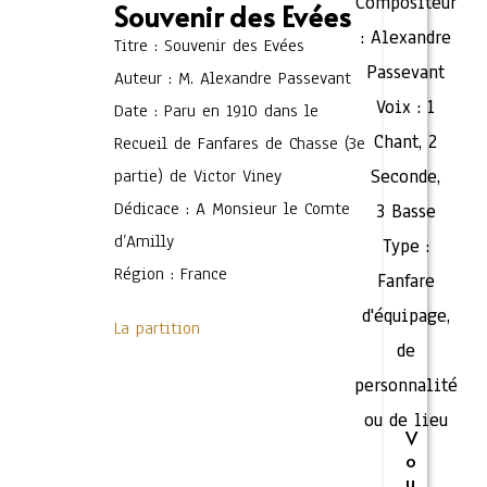
Compositeur
Souvenir des Evées
:
Alexandre
Titre : Souvenir des Evées
Passevant
Auteur : M. Alexandre Passevant
Voix :
1
Date : Paru en 1910 dans le
Chant
,
2
Recueil de Fanfares de Chasse (3e
partie) de Victor Viney
Seconde
,
Dédicace : A Monsieur le Comte
3 Basse
d’Amilly
Type :
Région : France
Fanfare
d'équipage,
La partition
de
personnalité
ou de lieu
V
o
u