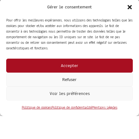
Gérer le consentement
Pour offrir les meilleures expériences, nous utilisons des technologies telles que les
cookies pour stocker et/ou accéder aux informations des appareils. Le fait de
consentir à ces technologies nous permettra de traiter des données telles que le
comportement de navigation ou les ID uniques sur ce site. Le fait de ne pas
consentir ou de retirer son consentement peut avoir un effet négatif sur certaines
caractéristiques et fonctions.
Accepter
ACCÈS RAPIDE
La Trompe
Partenaires
Refuser
La FITF
Adhérer
Actualités
Boutique
Agenda
Espace adhérent
Voir les préférences
LIENS UTILES
Foire aux questions
Conditions Générales de Vente
Politique de cookies
Politique de confidentialité
Mentions Légales
Mentions Légales
Politique de Confidentialité
COPYRIGHT© 2026 - SITE DÉVELOPPÉ PAR
MA SOLOGNE
WEB