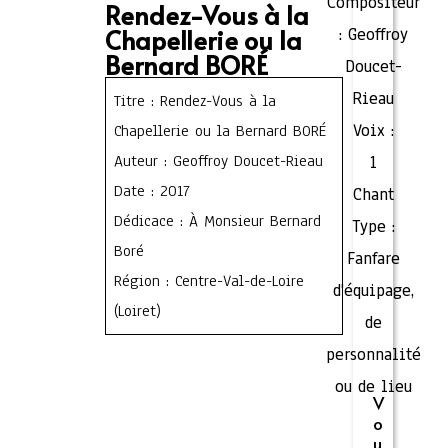
Compositeur
Rendez-Vous à la
Chapellerie ou la
:
Geoffroy
Bernard BORÉ
Doucet-
Rieau
Titre : Rendez-Vous à la
Voix :
Chapellerie ou la Bernard BORÉ
Auteur : Geoffroy Doucet-Rieau
1
Date : 2017
Chant
Dédicace : À Monsieur Bernard
Type :
Boré
Fanfare
Région : Centre-Val-de-Loire
d'équipage,
(Loiret)
de
personnalité
ou de lieu
V
o
u