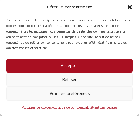
Gérer le consentement
Pour offrir les meilleures expériences, nous utilisons des technologies telles que les
cookies pour stocker et/ou accéder aux informations des appareils. Le fait de
consentir à ces technologies nous permettra de traiter des données telles que le
comportement de navigation ou les ID uniques sur ce site. Le fait de ne pas
consentir ou de retirer son consentement peut avoir un effet négatif sur certaines
caractéristiques et fonctions.
Accepter
ACCÈS RAPIDE
La Trompe
Partenaires
Refuser
La FITF
Adhérer
Actualités
Boutique
Agenda
Espace adhérent
Voir les préférences
LIENS UTILES
Foire aux questions
Conditions Générales de Vente
Politique de cookies
Politique de confidentialité
Mentions Légales
Mentions Légales
Politique de Confidentialité
COPYRIGHT© 2026 - SITE DÉVELOPPÉ PAR
MA SOLOGNE
WEB