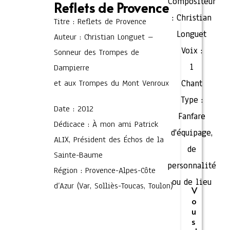
Compositeur
Reflets de Provence
:
Christian
Titre : Reflets de Provence
Longuet
Auteur : Christian Longuet –
Voix :
Sonneur des Trompes de
1
Dampierre
et aux Trompes du Mont Venroux
Chant
Type :
Date : 2012
Fanfare
Dédicace : À mon ami Patrick
d'équipage,
ALIX, Président des Échos de la
de
Sainte-Baume
personnalité
Région : Provence-Alpes-Côte
ou de lieu
d’Azur (Var, Solliès-Toucas, Toulon)
V
o
u
s