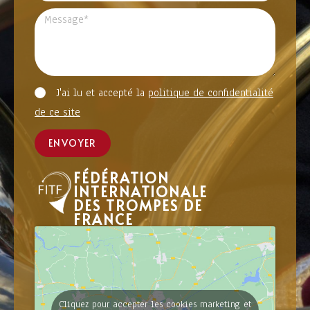
J'ai lu et accepté la
politique de confidentialité
de ce site
ENVOYER
FÉDÉRATION
INTERNATIONALE
DES TROMPES DE
FRANCE
Cliquez pour accepter les cookies marketing et