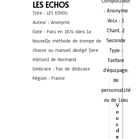
Compositeur
LES ECHOS
:
Anonyme
Titre : LES ECHOS
Voix :
1
Auteur : Anonyme
Chant
,
2
Date : Paru en 1874 dans la
Seconde
Nouvelle méthode de trompe de
chasse ou manuel abrégé (1ere
Type :
édition) de Normand
Fanfare
Dédicace : Pas de dédicace
d'équipage,
Région : France
de
personnalité
ou de lieu
V
o
u
s
d
e