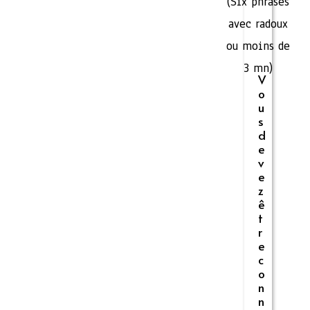
(Six phrases
avec radoux
ou moins de
3 mn)
V
o
u
s
d
e
v
e
z
ê
t
r
e
c
o
n
n