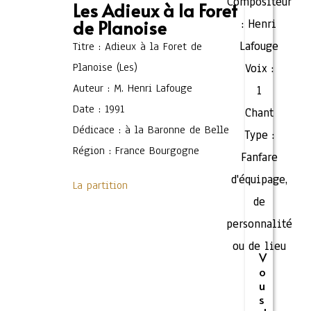
Compositeur
Les Adieux à la Foret
de Planoise
:
Henri
Lafouge
Titre : Adieux à la Foret de
Planoise (Les)
Voix :
Auteur : M. Henri Lafouge
1
Date : 1991
Chant
Dédicace : à la Baronne de Belle
Type :
Région : France Bourgogne
Fanfare
d'équipage,
La partition
de
personnalité
ou de lieu
V
o
u
s