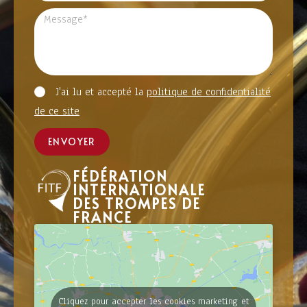
J'ai lu et accepté la
politique de confidentialité
de ce site
ENVOYER
FÉDÉRATION
INTERNATIONALE
DES TROMPES DE
FRANCE
Cliquez pour accepter les cookies marketing et