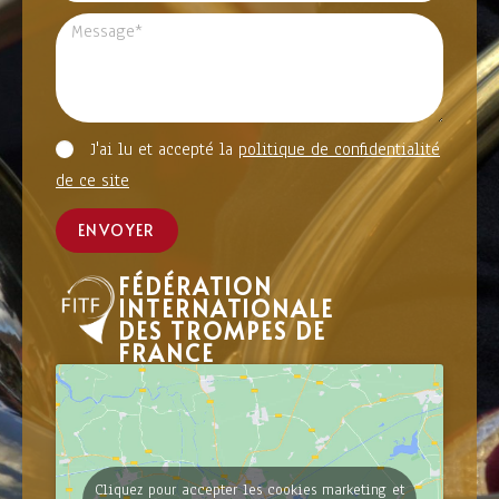
J'ai lu et accepté la
politique de confidentialité
de ce site
ENVOYER
FÉDÉRATION
INTERNATIONALE
DES TROMPES DE
FRANCE
Cliquez pour accepter les cookies marketing et