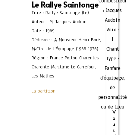
Compositeur
Le Rallye Saintonge
:
Jacques
Titre : Rallye Saintonge (Le)
Audoin
Auteur : M. Jacques Audoin
Voix :
Date : 1969
1
Dédicace : A Monsieur Henri Boré,
Maître de l’Équipage (1968-1976)
Chant
Région : France Poitou-Charentes
Type :
Charente-Maritime Le Carrefour,
Fanfare
Les Mathes
d'équipage,
de
La partition
personnalité
ou de lieu
V
o
u
s