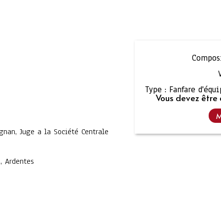
Composi
Type :
Fanfare d'équ
Vous devez être 
M
gnan, Juge a la Société Centrale
s, Ardentes