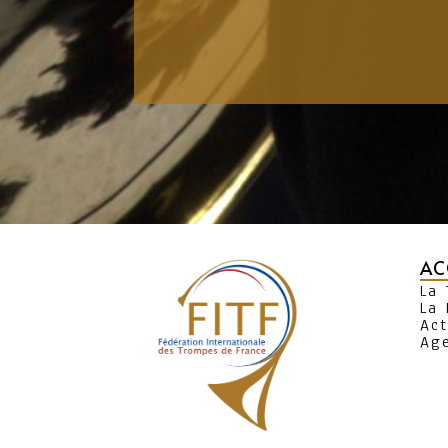
AC
La
La 
Act
Ag