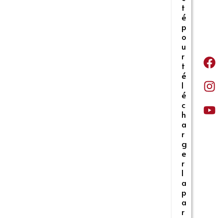
t
é
p
o
u
r
t
é
l
é
c
h
a
r
g
e
r
l
a
p
a
r