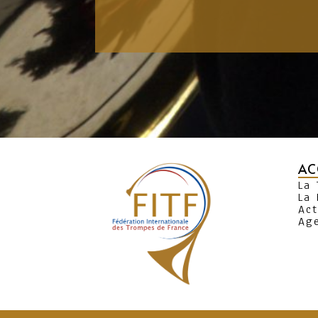
AC
La
La 
Act
Ag