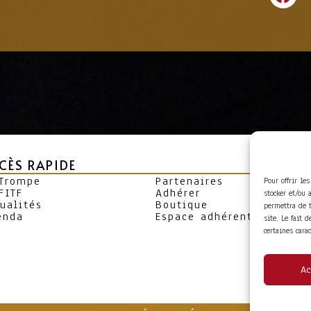
CÈS RAPIDE
 Trompe
Partenaires
Pour offrir le
FITF
Adhérer
stocker et/ou 
ualités
Boutique
permettra de 
enda
Espace adhérent
site. Le fait 
certaines cara
Ac