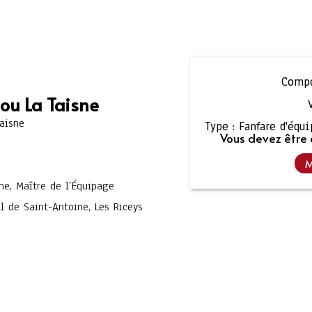
Compo
ou La Taisne
Taisne
Type :
Fanfare d'équ
Vous devez être 
M
ne, Maître de l’Équipage
l de Saint-Antoine, Les Riceys