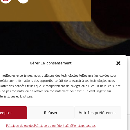
Gérer le consentement
LIENS UTILES
Foire aux questions
s meilleures expériences, nous utilisons des technologies telles que les cookies pour
Conditions Générales de
accéder aux informations des appareils. Le fait de consentir à ces technologies nous
Vente
traiter des données telles que le comportement de navigation ou les ID uniques sur ce
Mentions Légales
de ne pas consentir ou de retirer son consentement peut avoir un effet négatif sur
Politique de
ctéristiques et fonctions.
Confidentialité
cepter
Refuser
Voir les préférences
Politique de cookies
Politique de confidentialité
Mentions Légales