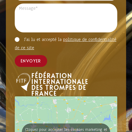
J'ai lu et accepté la
politique de confidentialité
de ce site
ENVOYER
FÉDÉRATION
INTERNATIONALE
DES TROMPES DE
FRANCE
Cliquez pour accepter les cookies marketing et