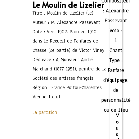
Compositeur
Le Moulin de Lizelier
:
Alexandre
Titre : Moulin de Lizelier (Le)
Passevant
Auteur : M. Alexandre Passevant
Voix :
Date : Vers 1902. Paru en 1910
1
dans le Recueil de Fanfares de
Chasse (2e partie) de Victor Viney
Chant
Dédicace : A Monsieur André
Type :
Marchand (1877-1951), peintre de la
Fanfare
Société des artistes français
d'équipage,
Région : France Poitou-Charentes
de
Vienne Iteuil
personnalité
ou de lieu
La partition
V
o
u
s