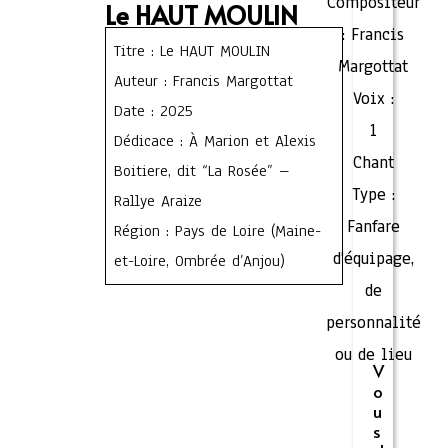
Compositeur
Le HAUT MOULIN
:
Francis
Titre : Le HAUT MOULIN
Margottat
Auteur : Francis Margottat
Voix :
Date : 2025
1
Dédicace : À Marion et Alexis
Chant
Boitiere, dit “La Rosée” –
Type :
Rallye Araize
Fanfare
Région : Pays de Loire (Maine-
d'équipage,
et-Loire, Ombrée d’Anjou)
de
personnalité
ou de lieu
V
o
u
s