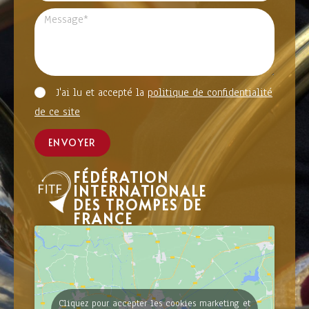
J'ai lu et accepté la
politique de confidentialité
de ce site
ENVOYER
FÉDÉRATION
INTERNATIONALE
DES TROMPES DE
FRANCE
Cliquez pour accepter les cookies marketing et