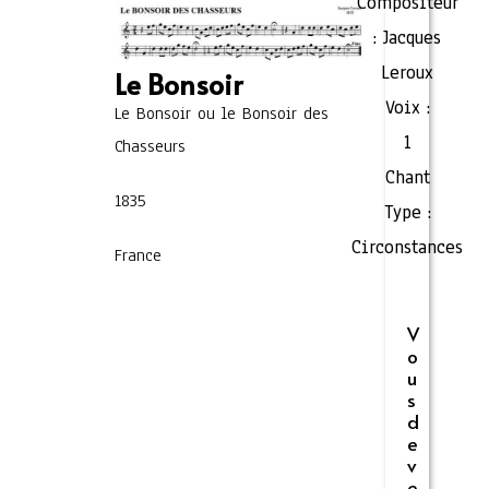
Compositeur
:
Jacques
Leroux
Le Bonsoir
Voix :
Le Bonsoir ou le Bonsoir des
1
Chasseurs
Chant
1835
Type :
Circonstances
France
V
o
u
s
d
e
v
e