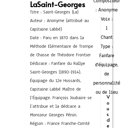
Compositeur
LaSaint-Georges
:
Anonyme
Titre : Saint-Georges (La)
Voix :
Auteur : Anonyme (attribué au
1
Capitaine Labbé)
Chant
Date : Paru en 1870 dans la
Méthode Elémentaire de Trompe
Type :
de Chasse de Théodore Frontier
Fanfare
Dédicace : Fanfare du Rallye
d'équipage,
Saint-Georges (1890-1914),
de
Équipage du 12e Hussards,
personnalité
Capitaine Labbé Maître de
ou de lieu
V
l’Équipage. François Joubaire se
o
l’attribue et la dédcace a
u
s
Monsieur Georges Pénin.
d
Région : France Franche-Comté
e