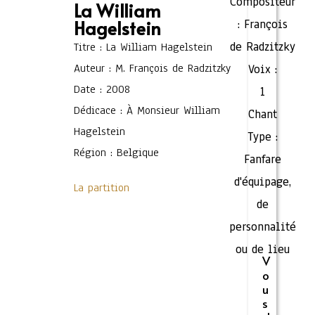
Compositeur
La William
Hagelstein
:
François
de Radzitzky
Titre : La William Hagelstein
Auteur : M. François de Radzitzky
Voix :
Date : 2008
1
Dédicace : À Monsieur William
Chant
Hagelstein
Type :
Région : Belgique
Fanfare
d'équipage,
La partition
de
personnalité
ou de lieu
V
o
u
s