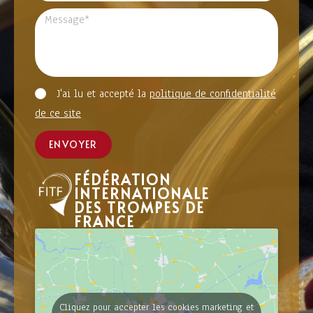
J'ai lu et accepté la
politique de confidentialité
de ce site
ENVOYER
FÉDÉRATION
INTERNATIONALE
DES TROMPES DE
FRANCE
Cliquez pour accepter les cookies marketing et