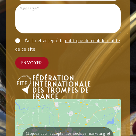
J'ai lu et accepté la
politique de confidentialité
de ce site
ENVOYER
FÉDÉRATION
INTERNATIONALE
DES TROMPES DE
FRANCE
Cliquez pour accepter les cookies marketing et