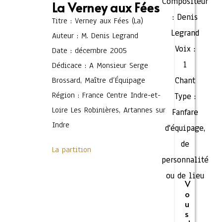
Compositeur
La Verney aux Fées
:
Denis
Titre : Verney aux Fées (La)
Legrand
Auteur : M. Denis Legrand
Voix :
Date : décembre 2005
1
Dédicace : A Monsieur Serge
Brossard, Maître d’Équipage
Chant
Région : France Centre Indre-et-
Type :
Loire Les Robinières, Artannes sur
Fanfare
Indre
d'équipage,
de
La partition
personnalité
ou de lieu
V
o
u
s