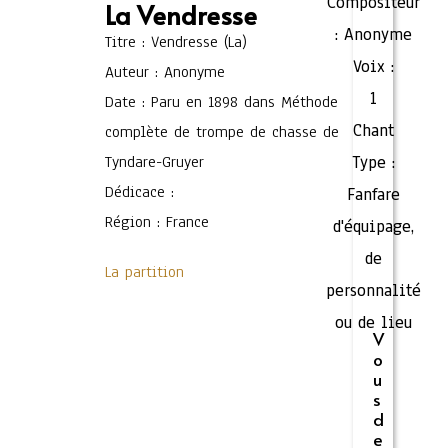
Compositeur
La Vendresse
:
Anonyme
Titre : Vendresse (La)
Voix :
Auteur : Anonyme
1
Date : Paru en 1898 dans Méthode
Chant
complète de trompe de chasse de
Tyndare-Gruyer
Type :
Dédicace :
Fanfare
Région : France
d'équipage,
de
La partition
personnalité
ou de lieu
V
o
u
s
d
e