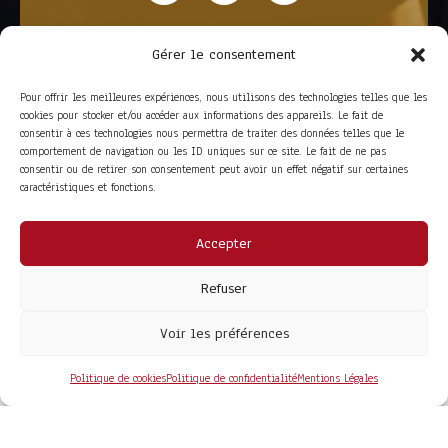
Gérer le consentement
Pour offrir les meilleures expériences, nous utilisons des technologies telles que les
cookies pour stocker et/ou accéder aux informations des appareils. Le fait de
consentir à ces technologies nous permettra de traiter des données telles que le
comportement de navigation ou les ID uniques sur ce site. Le fait de ne pas
consentir ou de retirer son consentement peut avoir un effet négatif sur certaines
caractéristiques et fonctions.
Accepter
ACCÈS RAPIDE
La Trompe
Partenaires
Refuser
La FITF
Adhérer
Actualités
Boutique
Agenda
Espace adhérent
Voir les préférences
LIENS UTILES
Foire aux questions
Conditions Générales de Vente
Politique de cookies
Politique de confidentialité
Mentions Légales
Mentions Légales
Politique de Confidentialité