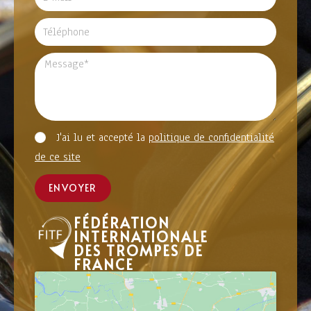
J'ai lu et accepté la
politique de confidentialité
de ce site
ENVOYER
FÉDÉRATION
INTERNATIONALE
DES TROMPES DE
FRANCE