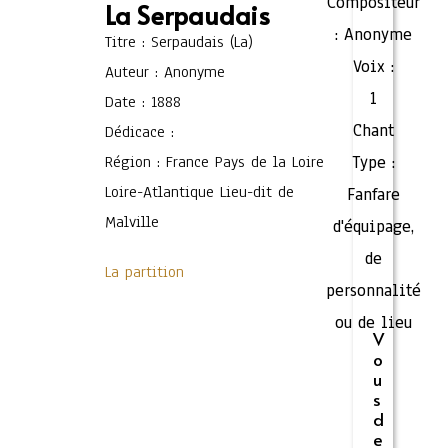
Compositeur
La Serpaudais
:
Anonyme
Titre : Serpaudais (La)
Voix :
Auteur : Anonyme
1
Date : 1888
Chant
Dédicace :
Région : France Pays de la Loire
Type :
Loire-Atlantique Lieu-dit de
Fanfare
Malville
d'équipage,
de
La partition
personnalité
ou de lieu
V
o
u
s
d
e