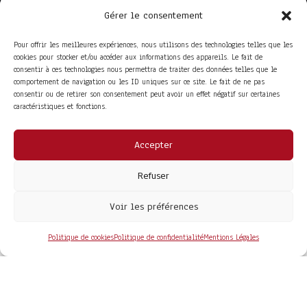
Gérer le consentement
Pour offrir les meilleures expériences, nous utilisons des technologies telles que les
cookies pour stocker et/ou accéder aux informations des appareils. Le fait de
consentir à ces technologies nous permettra de traiter des données telles que le
comportement de navigation ou les ID uniques sur ce site. Le fait de ne pas
consentir ou de retirer son consentement peut avoir un effet négatif sur certaines
caractéristiques et fonctions.
Accepter
ACCÈS RAPIDE
La Trompe
Partenaires
Refuser
La FITF
Adhérer
Actualités
Boutique
Agenda
Espace adhérent
Voir les préférences
LIENS UTILES
Foire aux questions
Conditions Générales de Vente
Politique de cookies
Politique de confidentialité
Mentions Légales
Mentions Légales
Politique de Confidentialité
COPYRIGHT© 2026 - SITE DÉVELOPPÉ PAR
MA SOLOGNE
WEB