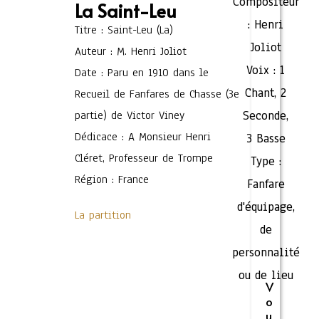
Compositeur
La Saint-Leu
:
Henri
Titre : Saint-Leu (La)
Joliot
Auteur : M. Henri Joliot
Voix :
1
Date : Paru en 1910 dans le
Chant
,
2
Recueil de Fanfares de Chasse (3e
partie) de Victor Viney
Seconde
,
Dédicace : A Monsieur Henri
3 Basse
Cléret, Professeur de Trompe
Type :
Région : France
Fanfare
d'équipage,
La partition
de
personnalité
ou de lieu
V
o
u