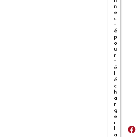
n
e
c
t
é
p
o
u
r
t
é
l
é
c
h
a
r
g
e
r
l
a