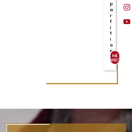
p
a
r
t
i
t
i
o
n
ME
CONNECTER