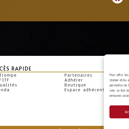
CÈS RAPIDE
 Trompe
Partenaires
Pour offrir le
FITF
Adhérer
stocker et/ou 
ualités
Boutique
permettra de 
enda
Espace adhérent
site. Le fait 
certaines cara
Ac