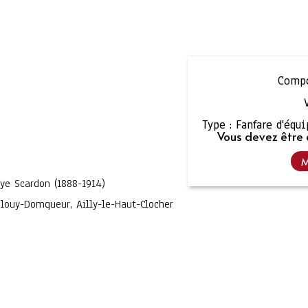
Compo
Type :
Fanfare d'équ
Vous devez être 
M
lye Scardon (1888-1914)
ouy-Domqueur, Ailly-le-Haut-Clocher