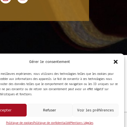
Gérer le consentement
LIENS UTILES
Foire aux questions
s meilleures expériences, nous utilisons des technologies telles que les cookies pour
Conditions Générales de
accéder aux informations des appareils. Le fait de consentir à ces technologies nous
Vente
traiter des données telles que le comportement de navigation ou les ID uniques sur ce
Mentions Légales
de ne pas consentir ou de retirer son consentement peut avoir un effet négatif sur
Politique de
ctéristiques et fonctions.
Confidentialité
cepter
Refuser
Voir les préférences
Politique de cookies
Politique de confidentialité
Mentions Légales