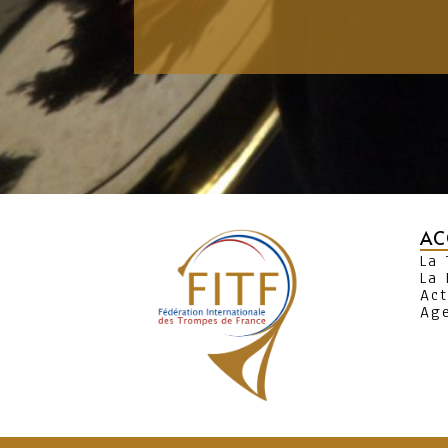
AC
La
La 
Act
Ag