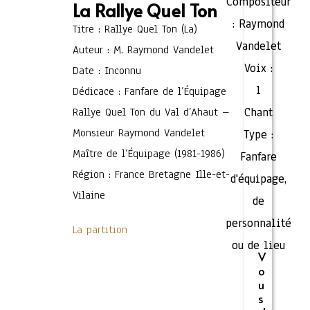
Compositeur
La Rallye Quel Ton
:
Raymond
Titre : Rallye Quel Ton (La)
Vandelet
Auteur : M. Raymond Vandelet
Voix :
Date : Inconnu
1
Dédicace : Fanfare de l’Équipage
Rallye Quel Ton du Val d’Ahaut –
Chant
Monsieur Raymond Vandelet
Type :
Maître de l’Équipage (1981-1986)
Fanfare
Région : France Bretagne Ille-et-
d'équipage,
Vilaine
de
personnalité
La partition
ou de lieu
V
o
u
s