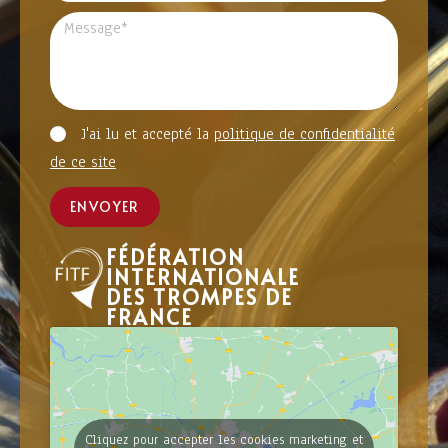
J'ai lu et accepté la
politique de confidentialité
de ce site
ENVOYER
FÉDÉRATION
INTERNATIONALE
DES TROMPES DE
FRANCE
Cliquez pour accepter les cookies marketing et