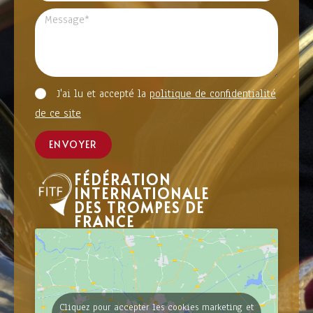
J'ai lu et accepté la
politique de confidentialité
de ce site
ENVOYER
FÉDÉRATION
INTERNATIONALE
DES TROMPES DE
FRANCE
Cliquez pour accepter les cookies marketing et