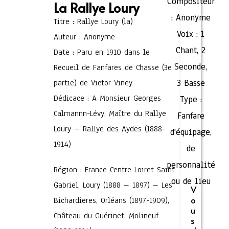
Compositeur
La Rallye Loury
:
Anonyme
Titre : Rallye Loury (la)
Voix :
1
Auteur : Anonyme
Chant
,
2
Date : Paru en 1910 dans le
Seconde
,
Recueil de Fanfares de Chasse (3e
partie) de Victor Viney
3 Basse
Dédicace : A Monsieur Georges
Type :
Calmannn-Lévy, Maître du Rallye
Fanfare
Loury – Rallye des Aydes (1888-
d'équipage,
1914)
de
personnalité
Région : France Centre Loiret Saint
ou de lieu
Gabriel, Loury (1888 – 1897) – Les
V
o
Bichardieres, Orléans (1897-1909),
u
Château du Guérinet, Molineuf
s